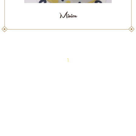
Minion
1