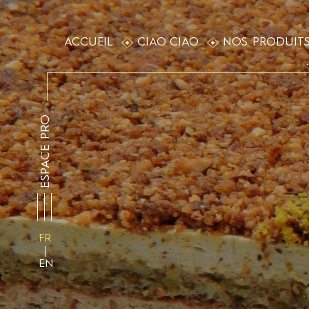
ACCUEIL
CIAO CIAO
NOS PRODUIT
ESPACE PRO
FR
EN