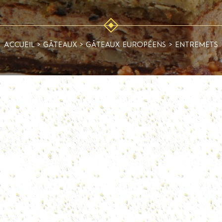
ACCUEIL
>
GÂTEAUX
>
GÂTEAUX EUROPÉENS
>
ENTREMETS