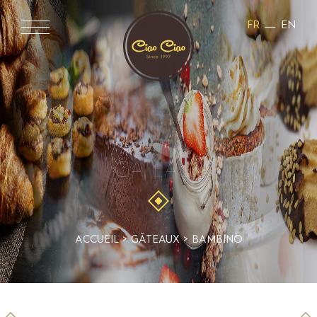
FR
EN
GÂTEAUX
ACCUEIL
>
GÂTEAUX
>
BAMBINO