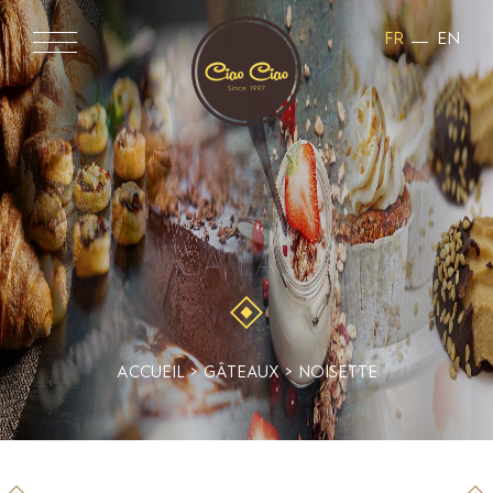
FR
EN
GÂTEAUX
ACCUEIL
>
GÂTEAUX
>
NOISETTE