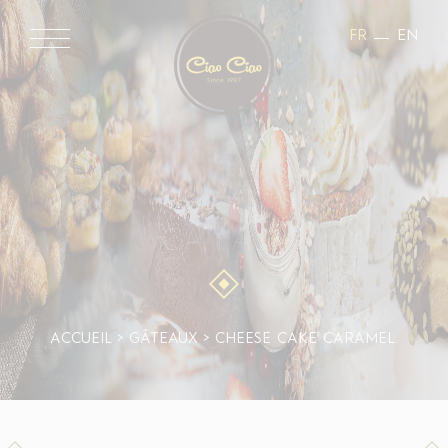
FR
EN
GÂTEAUX
ACCUEIL
>
GÂTEAUX
>
CHEESE CAKE CARAMEL.